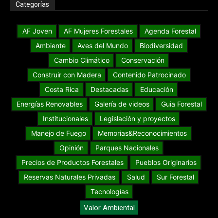
Categorías
AF Joven
AF Mujeres Forestales
Agenda Forestal
Ambiente
Aves del Mundo
Biodiversidad
Cambio Climático
Conservación
Construir con Madera
Contenido Patrocinado
Costa Rica
Destacadas
Educación
Energías Renovables
Galería de videos
Guia Forestal
Institucionales
Legislación y proyectos
Manejo de Fuego
Memorias&Reconocimientos
Opinión
Parques Nacionales
Precios de Productos Forestales
Pueblos Originarios
Reservas Naturales Privadas
Salud
Sur Forestal
Tecnologías
Valor Ambiental