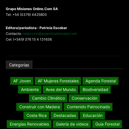
G
rupo Misiones
Online.Com
SA
Tel: +54 (0376) 4425800
Editora/periodista : Patricia Escobar
Contacto:
redaccion@argentinaforestal.com
Cel: (+54)9 376 15 4 131636
Categorías
AF Joven
AF Mujeres Forestales
Agenda Forestal
Ambiente
Aves del Mundo
Biodiversidad
Cambio Climático
Conservación
Construir con Madera
Contenido Patrocinado
Costa Rica
Destacadas
Educación
Energías Renovables
Galería de videos
Guia Forestal