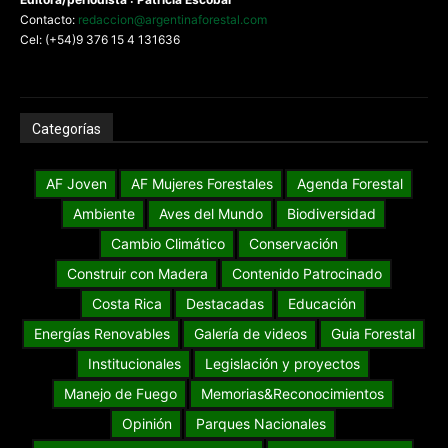
Contacto:
redaccion@argentinaforestal.com
Cel: (+54)9 376 15 4 131636
Categorías
AF Joven
AF Mujeres Forestales
Agenda Forestal
Ambiente
Aves del Mundo
Biodiversidad
Cambio Climático
Conservación
Construir con Madera
Contenido Patrocinado
Costa Rica
Destacadas
Educación
Energías Renovables
Galería de videos
Guia Forestal
Institucionales
Legislación y proyectos
Manejo de Fuego
Memorias&Reconocimientos
Opinión
Parques Nacionales