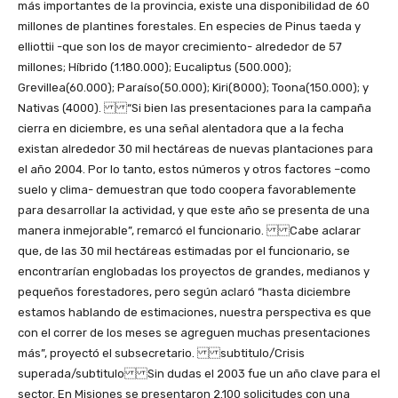
más importantes de la provincia, existe una disponibilidad de 60
millones de plantines forestales. En especies de Pinus taeda y
elliottii -que son los de mayor crecimiento- alrededor de 57
millones; Híbrido (1.180.000); Eucaliptus (500.000);
Grevillea(60.000); Paraíso(50.000); Kiri(8000); Toona(150.000); y
Nativas (4000). “Si bien las presentaciones para la campaña
cierra en diciembre, es una señal alentadora que a la fecha
existan alrededor 30 mil hectáreas de nuevas plantaciones para
el año 2004. Por lo tanto, estos números y otros factores –como
suelo y clima- demuestran que todo coopera favorablemente
para desarrollar la actividad, y que este año se presenta de una
manera inmejorable”, remarcó el funcionario. Cabe aclarar
que, de las 30 mil hectáreas estimadas por el funcionario, se
encontrarían englobadas los proyectos de grandes, medianos y
pequeños forestadores, pero según aclaró “hasta diciembre
estamos hablando de estimaciones, nuestra perspectiva es que
con el correr de los meses se agreguen muchas presentaciones
más”, proyectó el subsecretario. subtitulo/Crisis
superada/subtitulo Sin dudas el 2003 fue un año clave para el
sector. En Misiones se presentaron 2.100 solicitudes con una