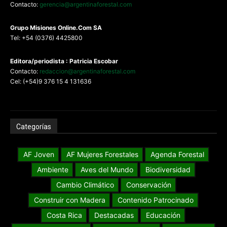
Contacto:
gerencia@argentinaforestal.com
G
rupo Misiones
Online.Com
SA
Tel: +54 (0376) 4425800
Editora/periodista : Patricia Escobar
Contacto:
redaccion@argentinaforestal.com
Cel: (+54)9 376 15 4 131636
Categorías
AF Joven
AF Mujeres Forestales
Agenda Forestal
Ambiente
Aves del Mundo
Biodiversidad
Cambio Climático
Conservación
Construir con Madera
Contenido Patrocinado
Costa Rica
Destacadas
Educación