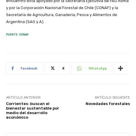
encuentro está apoyado por la Secretaría Ejecutiva de FAO Roma
y por la Corporación Nacional Forestal de Chile (CONAF) y la
Secretaría de Agricultura, Ganadería, Pesca y Alimentos de
Argentina (SAG y A).
FUENTE: CONAF
Facebook
X
WhatsApp
ARTÍCULO ANTERIOR
ARTÍCULO SIGUIENTE
Corrientes: buscan el
Novedades forestales
bienestar sustentable por
medio del desarrollo
económico