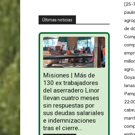
(25-7
pauli
Últimas noticias
agrop
de dó
Comp
compa
empr
mill
agro,
Misiones | Más de
Goyai
130 ex trabajadores
lanas
del aserradero Linor
Pampa
llevan cuatro meses
22.0
sin respuestas por
cabe
sus deudas salariales
manto
e indemnizaciones
comp
tras el cierre...
embar