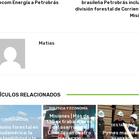
ecom Energía a Petrobrás
brasileña Petrobrás inclu
división forestal de Corrien
Mis
Matias
ÍCULOS RELACIONADOS
POLÍTICA Y ECONOMÍA
Misiones | Más de
CONSERVACIÓN
130 ex trabajadores
DESTACADAS
ismo forestal en
del aserradero
Sudamérica: la
Linor llevan cuatro
Pymes madere
stenibilidad y la
meses sin
avanzan en