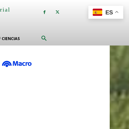
rial
ES
a
F CIENCIAS