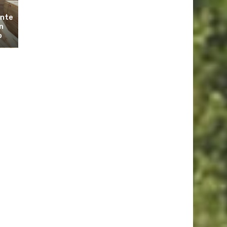
ante
n
o