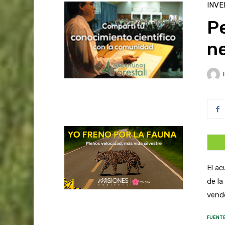
INVE
P
ne
El ac
de l
vende
FUENTE