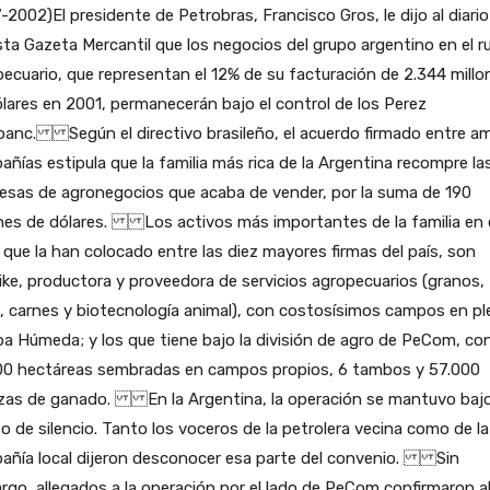
-2002)El presidente de Petrobras, Francisco Gros, le dijo al diario
sta Gazeta Mercantil que los negocios del grupo argentino en el r
ecuario, que representan el 12% de su facturación de 2.344 millo
lares en 2001, permanecerán bajo el control de los Perez
anc. Según el directivo brasileño, el acuerdo firmado entre a
ñías estipula que la familia más rica de la Argentina recompre la
esas de agronegocios que acaba de vender, por la suma de 190
ones de dólares. Los activos más importantes de la familia en 
 que la han colocado entre las diez mayores firmas del país, son
ke, productora y proveedora de servicios agropecuarios (granos,
, carnes y biotecnología animal), con costosísimos campos en pl
 Húmeda; y los que tiene bajo la división de agro de PeCom, co
00 hectáreas sembradas en campos propios, 6 tambos y 57.000
zas de ganado. En la Argentina, la operación se mantuvo baj
 de silencio. Tanto los voceros de la petrolera vecina como de la
añía local dijeron desconocer esa parte del convenio. Sin
go, allegados a la operación por el lado de PeCom confirmaron a