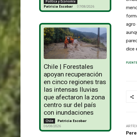
Política y Economía
Patricia Escobar
-
07/08/2026
menos
forma
agro 
aunqu
pare
dice
FUENTE
Chile | Forestales
apoyan recuperación
en cinco regiones tras
las intensas lluvias
que afectaron la zona
centro sur del país
con inundaciones
Patricia Escobar
-
Chile
06/08/2026
ARTÍC
Pere