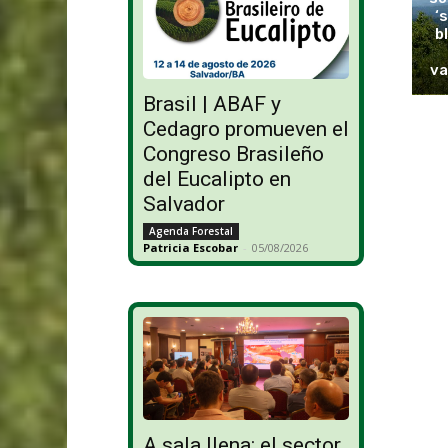
‘
b
va
Brasil | ABAF y
Cedagro promueven el
Congreso Brasileño
del Eucalipto en
Salvador
Agenda Forestal
Patricia Escobar
-
05/08/2026
A sala llena: el sector