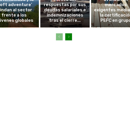
soft adventure’
respuestas por sus
mercados
lindan al sector
deudas salariales e
exigentes medi
frente a los
indemnizaciones
la certificació
ivenes globales
tras el cierre...
PEFC en grup