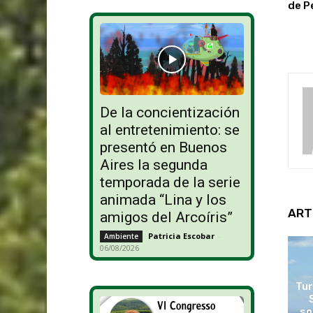
de P
De la concientización
al entretenimiento: se
presentó en Buenos
Aires la segunda
temporada de la serie
animada “Lina y los
ART
amigos del Arcoíris”
Patricia Escobar
-
Ambiente
06/08/2026
Tur
so