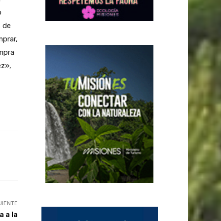
o
s de
mprar,
ompra
ez»,
UIENTE
 a la