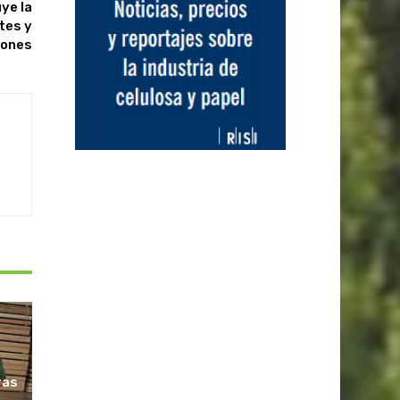
ye la
tes y
iones
ras