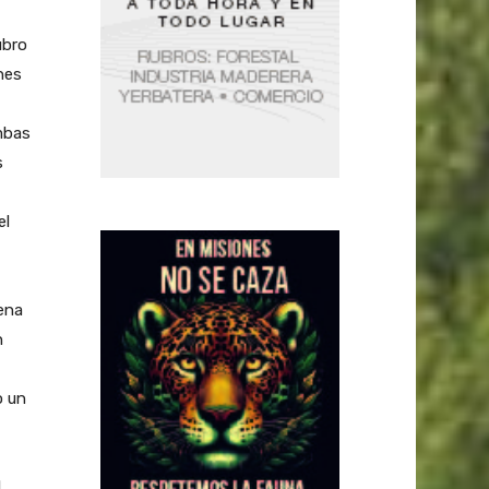
ubro
nes
mbas
s
el
ena
n
o un
l