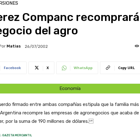
RSIONES
erez Companc recomprará 
gocio del agro
Por
Matias
26/07/2002
Facebook
X
WhatsApp
Copy URL
Economía
uerdo firmado entre ambas compañías estipula que la familia más 
a Argentina recompre las empresas de agronegocios que acaba de
r, por la suma de 190 millones de dólares.
: GAZETA MERCANTIL