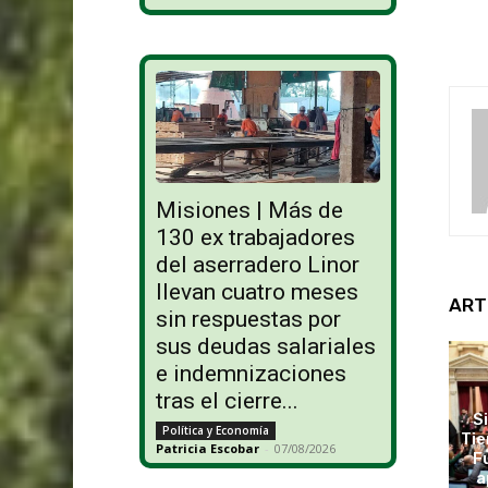
Misiones | Más de
130 ex trabajadores
del aserradero Linor
llevan cuatro meses
ART
sin respuestas por
sus deudas salariales
e indemnizaciones
tras el cierre...
S
Política y Economía
Tie
Patricia Escobar
-
07/08/2026
F
a