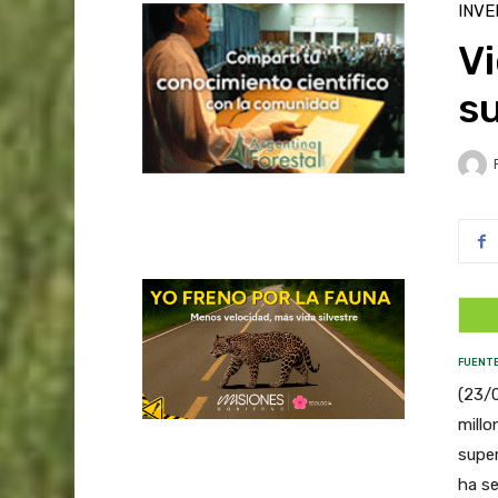
INVE
V
su
FUENTE
(23/0
millo
super
ha se