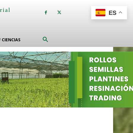
rial
ES
a
F CIENCIAS