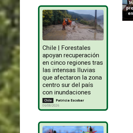
In
pro
en
Chile | Forestales
apoyan recuperación
en cinco regiones tras
las intensas lluvias
que afectaron la zona
centro sur del país
con inundaciones
Patricia Escobar
-
Chile
06/08/2026