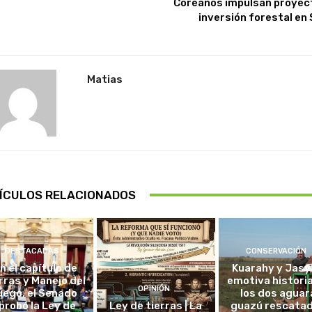
Coreanos impulsan proyec
inversión forestal en 
Matias
ÍCULOS RELACIONADOS
DESTACADAS
CONSERVACIÓN
in el capítulo de
Kuarahy y Jasy,
rras y Manejo del
emotiva histori
OPINIÓN
uego, el Senado
los dos aguar
probó la Ley de
Ley de tierras | La
guazú rescata