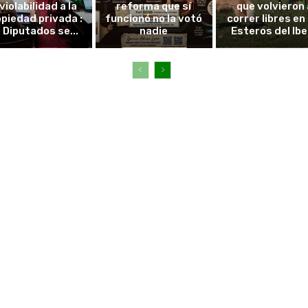
violabilidad a la
reforma que sí
que volvieron 
piedad privada :
funcionó no la votó
correr libres en 
 Diputados se...
nadie
Esteros del Ibe