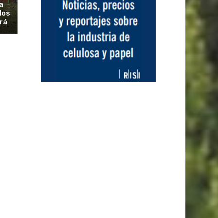
a
los
rá