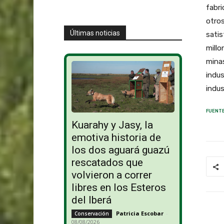
fabri
otro
Últimas noticias
satis
millo
minas
indus
indu
FUENTE
Kuarahy y Jasy, la
emotiva historia de
los dos aguará guazú
rescatados que
volvieron a correr
libres en los Esteros
del Iberá
Patricia Escobar
-
Conservación
08/08/2026