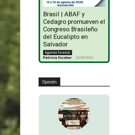
Brasil | ABAF y
Cedagro promueven el
Congreso Brasileño
del Eucalipto en
Salvador
Agenda Forestal
Patricia Escobar
-
05/08/2026
Opinión