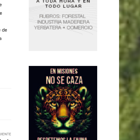
e
e
e de
a
UIENTE