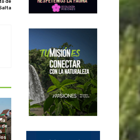
to de
Salta
 la
a de
á
dos