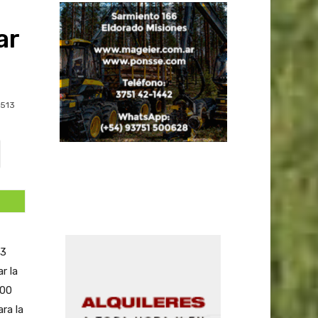
ar
513
83
r la
000
ra la