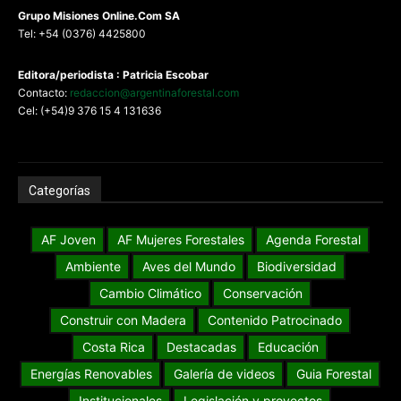
G
rupo Misiones
Online.Com
SA
Tel: +54 (0376) 4425800
Editora/periodista : Patricia Escobar
Contacto:
redaccion@argentinaforestal.com
Cel: (+54)9 376 15 4 131636
Categorías
AF Joven
AF Mujeres Forestales
Agenda Forestal
Ambiente
Aves del Mundo
Biodiversidad
Cambio Climático
Conservación
Construir con Madera
Contenido Patrocinado
Costa Rica
Destacadas
Educación
Energías Renovables
Galería de videos
Guia Forestal
Institucionales
Legislación y proyectos