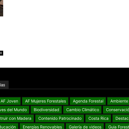
0
ías
AF Joven
AF Mujeres Forestales
Agenda Forestal
Ambiente
ves del Mundo
Biodiversidad
Cambio Climático
Conservaci
truir con Madera
Contenido Patrocinado
Costa Rica
Destac
ducación
Energías Renovables
Galería de videos
Guia Forest