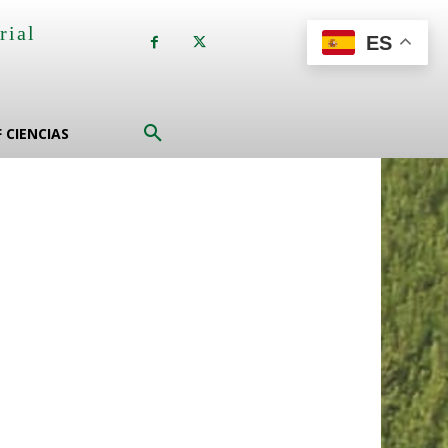
rial
ES
a
F CIENCIAS