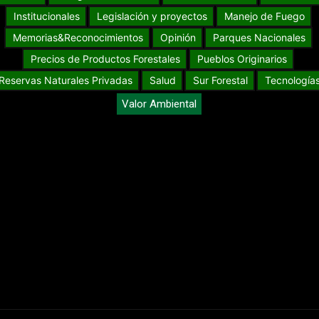
Institucionales
Legislación y proyectos
Manejo de Fuego
Memorias&Reconocimientos
Opinión
Parques Nacionales
Precios de Productos Forestales
Pueblos Originarios
Reservas Naturales Privadas
Salud
Sur Forestal
Tecnología
Valor Ambiental