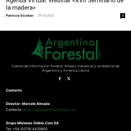
Agenda Virtual: Webinar «XVII Seminario de
la madera»
Patricia Escobar
-
29/10/2020
0
Fuente de información forestal, foresto-industrial y ambiental de
Argentina y América Latina
Contacto
Director: Marcelo Almada
Contacto:
gerencia@argentinaforestal.com
G
rupo Misiones
Online.Com
SA
Tel: +54 (0376) 4425800