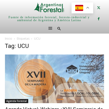
Fuente de información forestal, foresto-industrial y
ambiental de Argentina y América Latina
Inicio
Etiquetas
UCU
Tag: UCU
Agenda Forestal