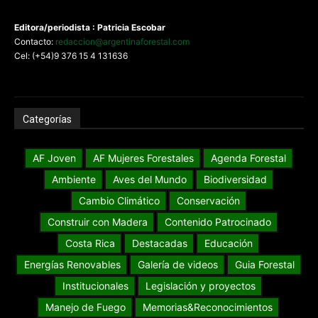
Editora/periodista : Patricia Escobar
Contacto:
redaccion@argentinaforestal.com
Cel: (+54)9 376 15 4 131636
Categorías
AF Joven
AF Mujeres Forestales
Agenda Forestal
Ambiente
Aves del Mundo
Biodiversidad
Cambio Climático
Conservación
Construir con Madera
Contenido Patrocinado
Costa Rica
Destacadas
Educación
Energías Renovables
Galería de videos
Guia Forestal
Institucionales
Legislación y proyectos
Manejo de Fuego
Memorias&Reconocimientos