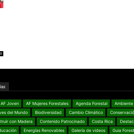
0
ías
AF Joven
AF Mujeres Forestales
Agenda Forestal
Ambiente
ves del Mundo
Biodiversidad
Cambio Climático
Conservaci
truir con Madera
Contenido Patrocinado
Costa Rica
Destac
ducación
Energías Renovables
Galería de videos
Guia Forest