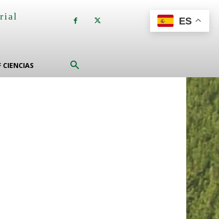
rial
ES
a
F CIENCIAS