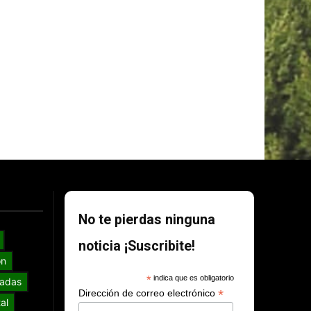
No te pierdas ninguna
noticia ¡Suscribite!
ón
*
indica que es obligatorio
adas
*
Dirección de correo electrónico
al