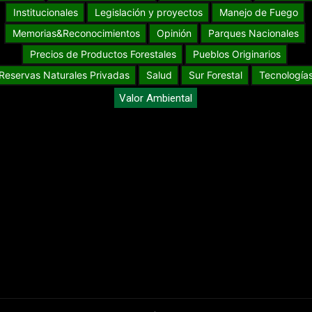
Institucionales
Legislación y proyectos
Manejo de Fuego
Memorias&Reconocimientos
Opinión
Parques Nacionales
Precios de Productos Forestales
Pueblos Originarios
Reservas Naturales Privadas
Salud
Sur Forestal
Tecnología
Valor Ambiental