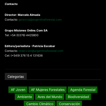
Contacto
Director: Marcelo Almada
Contacto:
gerencia@argentinaforestal.com
G
rupo Misiones
Online.Com
SA
Tel: +54 (0376) 4425800
Editora/periodista : Patricia Escobar
Contacto:
redaccion@argentinaforestal.com
Cel: (+54)9 376 15 4 131636
Categorías
AF Joven
AF Mujeres Forestales
Agenda Forestal
Ambiente
Aves del Mundo
Biodiversidad
Cambio Climático
Conservación