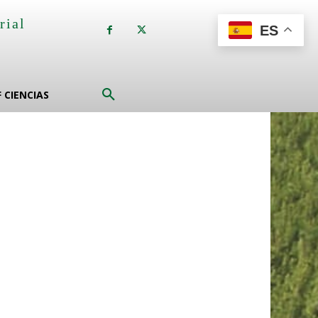
rial
ES
a
F CIENCIAS