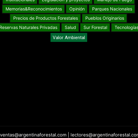
Memorias&Reconocimientos
Opinión
Parques Nacionales
Precios de Productos Forestales
Pueblos Originarios
Reservas Naturales Privadas
Salud
Sur Forestal
Tecnología
Valor Ambiental
 ventas@argentinaforestal.com | lectores@argentinaforestal.co