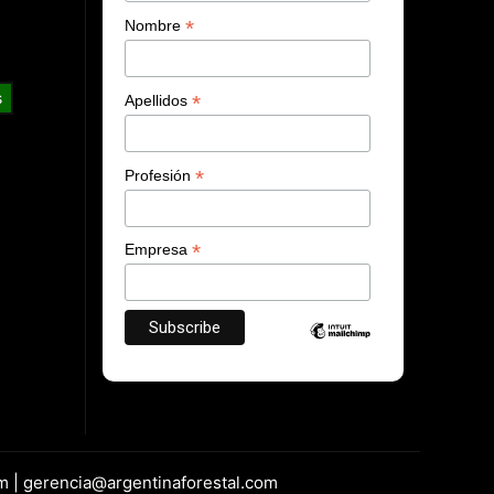
*
Nombre
s
*
Apellidos
*
Profesión
*
Empresa
m | gerencia@argentinaforestal.com