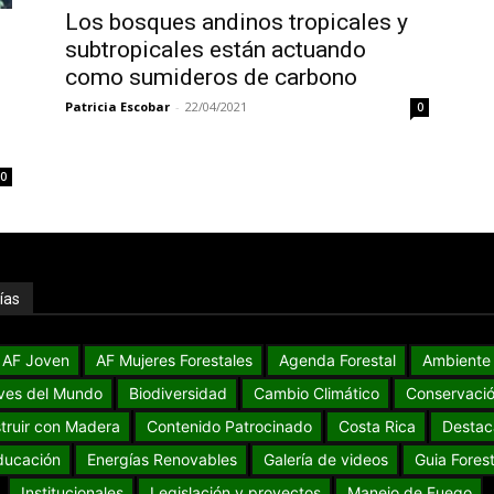
Los bosques andinos tropicales y
subtropicales están actuando
como sumideros de carbono
Patricia Escobar
-
22/04/2021
0
0
ías
AF Joven
AF Mujeres Forestales
Agenda Forestal
Ambiente
ves del Mundo
Biodiversidad
Cambio Climático
Conservaci
truir con Madera
Contenido Patrocinado
Costa Rica
Destac
ducación
Energías Renovables
Galería de videos
Guia Forest
Institucionales
Legislación y proyectos
Manejo de Fuego