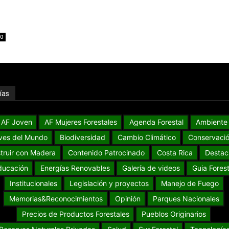
0
ías
AF Joven
AF Mujeres Forestales
Agenda Forestal
Ambiente
ves del Mundo
Biodiversidad
Cambio Climático
Conservaci
truir con Madera
Contenido Patrocinado
Costa Rica
Destac
ducación
Energías Renovables
Galería de videos
Guia Forest
Institucionales
Legislación y proyectos
Manejo de Fuego
Memorias&Reconocimientos
Opinión
Parques Nacionales
Precios de Productos Forestales
Pueblos Originarios