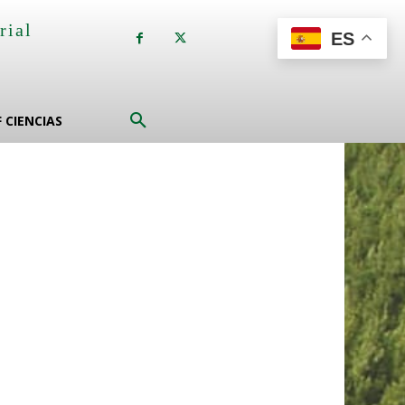
rial
ES
a
F CIENCIAS