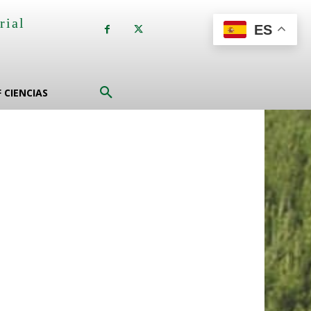
rial
ES
a
F CIENCIAS