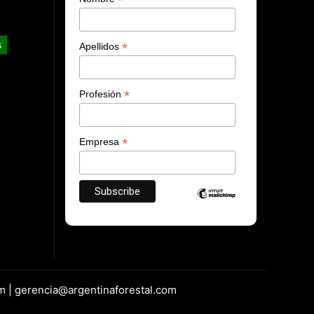
*
s
*
Apellidos
*
Profesión
*
Empresa
m | gerencia@argentinaforestal.com