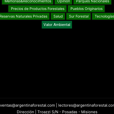
Memorias&Reconocimientos
Opinión
Parques Nacionales
Precios de Productos Forestales
Pueblos Originarios
Reservas Naturales Privadas
Salud
Sur Forestal
Tecnología
Valor Ambiental
 ventas@argentinaforestal.com | lectores@argentinaforestal.co
Dirección | Troazzi S/N - Posadas - Misiones