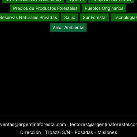
Precios de Productos Forestales
Pueblos Originarios
Reservas Naturales Privadas
Salud
Sur Forestal
Tecnología
Valor Ambiental
 ventas@argentinaforestal.com | lectores@argentinaforestal.co
Dirección | Troazzi S/N - Posadas - Misiones