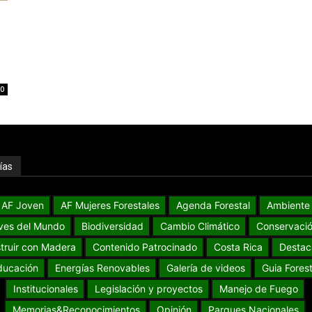
0
ías
AF Joven
AF Mujeres Forestales
Agenda Forestal
Ambiente
ves del Mundo
Biodiversidad
Cambio Climático
Conservaci
truir con Madera
Contenido Patrocinado
Costa Rica
Destac
ducación
Energías Renovables
Galería de videos
Guia Forest
Institucionales
Legislación y proyectos
Manejo de Fuego
Memorias&Reconocimientos
Opinión
Parques Nacionales