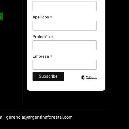
s
*
Apellidos
*
Profesión
*
Empresa
m | gerencia@argentinaforestal.com