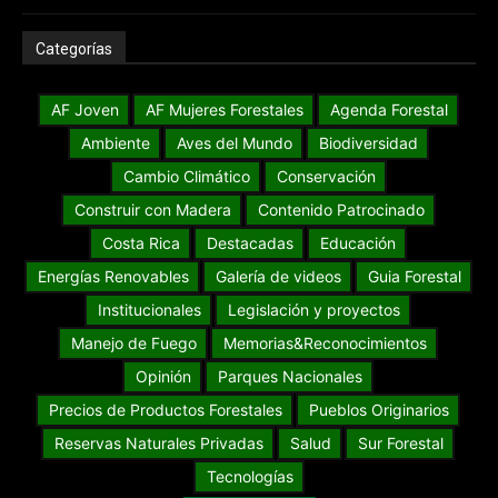
Categorías
AF Joven
AF Mujeres Forestales
Agenda Forestal
Ambiente
Aves del Mundo
Biodiversidad
Cambio Climático
Conservación
Construir con Madera
Contenido Patrocinado
Costa Rica
Destacadas
Educación
Energías Renovables
Galería de videos
Guia Forestal
Institucionales
Legislación y proyectos
Manejo de Fuego
Memorias&Reconocimientos
Opinión
Parques Nacionales
Precios de Productos Forestales
Pueblos Originarios
Reservas Naturales Privadas
Salud
Sur Forestal
Tecnologías