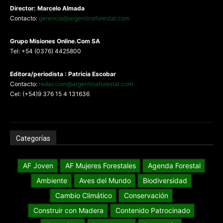
Director: Marcelo Almada
Contacto:
gerencia@argentinaforestal.com
G
rupo Misiones
Online.Com
SA
Tel: +54 (0376) 4425800
Editora/periodista : Patricia Escobar
Contacto:
redaccion@argentinaforestal.com
Cel: (+54)9 376 15 4 131636
Categorías
AF Joven
AF Mujeres Forestales
Agenda Forestal
Ambiente
Aves del Mundo
Biodiversidad
Cambio Climático
Conservación
Construir con Madera
Contenido Patrocinado