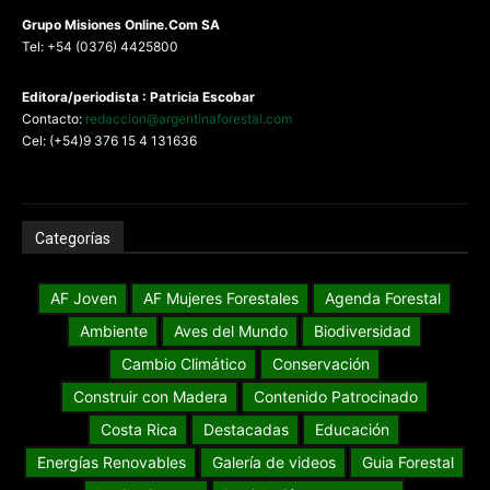
G
rupo Misiones
Online.Com
SA
Tel: +54 (0376) 4425800
Editora/periodista : Patricia Escobar
Contacto:
redaccion@argentinaforestal.com
Cel: (+54)9 376 15 4 131636
Categorías
AF Joven
AF Mujeres Forestales
Agenda Forestal
Ambiente
Aves del Mundo
Biodiversidad
Cambio Climático
Conservación
Construir con Madera
Contenido Patrocinado
Costa Rica
Destacadas
Educación
Energías Renovables
Galería de videos
Guia Forestal