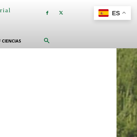
rial
ES
a
F CIENCIAS