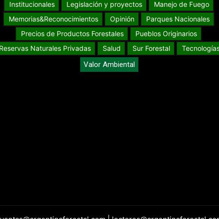
Institucionales
Legislación y proyectos
Manejo de Fuego
Memorias&Reconocimientos
Opinión
Parques Nacionales
Precios de Productos Forestales
Pueblos Originarios
Reservas Naturales Privadas
Salud
Sur Forestal
Tecnología
Valor Ambiental