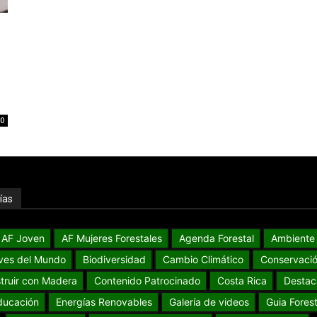
0
ías
AF Joven
AF Mujeres Forestales
Agenda Forestal
Ambiente
ves del Mundo
Biodiversidad
Cambio Climático
Conservaci
truir con Madera
Contenido Patrocinado
Costa Rica
Destac
ducación
Energías Renovables
Galería de videos
Guia Forest