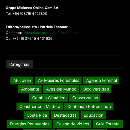
G
rupo Misiones
Online.Com
SA
Tel: +54 (0376) 4425800
Editora/periodista : Patricia Escobar
Contacto:
redaccion@argentinaforestal.com
Cel: (+54)9 376 15 4 131636
Categorías
AF Joven
AF Mujeres Forestales
Agenda Forestal
Ambiente
Aves del Mundo
Biodiversidad
Cambio Climático
Conservación
Construir con Madera
Contenido Patrocinado
Costa Rica
Destacadas
Educación
Energías Renovables
Galería de videos
Guia Forestal