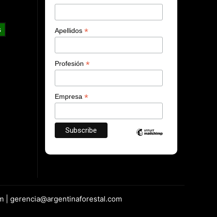
s
*
Apellidos
*
Profesión
*
Empresa
m | gerencia@argentinaforestal.com