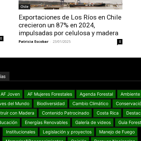
Chile
Exportaciones de Los Ríos en Chile
crecieron un 87% en 2024,
impulsadas por celulosa y madera
0
Patricia Escobar
-
23/01/2025
0
ías
AF Joven
AF Mujeres Forestales
Agenda Forestal
Ambiente
ves del Mundo
Biodiversidad
Cambio Climático
Conservaci
truir con Madera
Contenido Patrocinado
Costa Rica
Destac
ducación
Energías Renovables
Galería de videos
Guia Forest
Institucionales
Legislación y proyectos
Manejo de Fuego