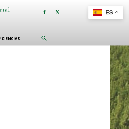
rial
ES
a
F CIENCIAS