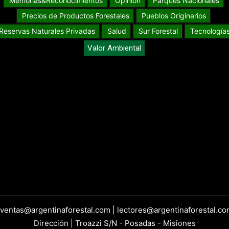
Memorias&Reconocimientos
Opinión
Parques Nacionales
Precios de Productos Forestales
Pueblos Originarios
Reservas Naturales Privadas
Salud
Sur Forestal
Tecnología
Valor Ambiental
 ventas@argentinaforestal.com | lectores@argentinaforestal.co
Dirección | Troazzi S/N - Posadas - Misiones