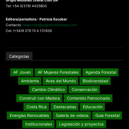
G
rupo Misiones
Online.Com
SA
Tel: +54 (0376) 4425800
Editora/periodista : Patricia Escobar
Contacto:
redaccion@argentinaforestal.com
Cel: (+54)9 376 15 4 131636
Categorías
AF Joven
AF Mujeres Forestales
Agenda Forestal
Ambiente
Aves del Mundo
Biodiversidad
Cambio Climático
Conservación
Construir con Madera
Contenido Patrocinado
Costa Rica
Destacadas
Educación
Energías Renovables
Galería de videos
Guia Forestal
Institucionales
Legislación y proyectos