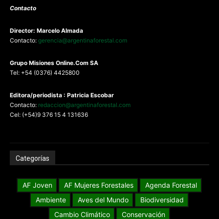
Contacto
Director: Marcelo Almada
Contacto:
gerencia@argentinaforestal.com
G
rupo Misiones
Online.Com
SA
Tel: +54 (0376) 4425800
Editora/periodista : Patricia Escobar
Contacto:
redaccion@argentinaforestal.com
Cel: (+54)9 376 15 4 131636
Categorías
AF Joven
AF Mujeres Forestales
Agenda Forestal
Ambiente
Aves del Mundo
Biodiversidad
Cambio Climático
Conservación