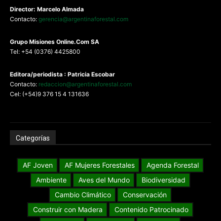
Director: Marcelo Almada
Contacto:
gerencia@argentinaforestal.com
G
rupo Misiones
Online.Com
SA
Tel: +54 (0376) 4425800
Editora/periodista : Patricia Escobar
Contacto:
redaccion@argentinaforestal.com
Cel: (+54)9 376 15 4 131636
Categorías
AF Joven
AF Mujeres Forestales
Agenda Forestal
Ambiente
Aves del Mundo
Biodiversidad
Cambio Climático
Conservación
Construir con Madera
Contenido Patrocinado