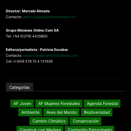
Director: Marcelo Almada
Contacto:
gerencia@argentinaforestal.com
G
rupo Misiones
Online.Com
SA
Tel: +54 (0376) 4425800
Editora/periodista : Patricia Escobar
Contacto:
redaccion@argentinaforestal.com
Cel: (+54)9 376 15 4 131636
Categorías
AF Joven
AF Mujeres Forestales
Agenda Forestal
Ambiente
Aves del Mundo
Biodiversidad
Cambio Climático
Conservación
Construir con Madera
Contenido Patrocinado