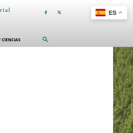
rial
ES
a
F CIENCIAS