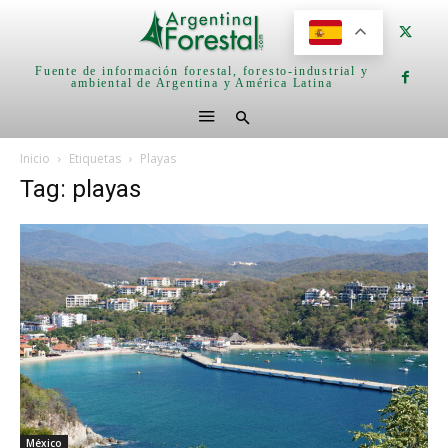
Fuente de información forestal, foresto-industrial y
ambiental de Argentina y América Latina
Inicio
Etiquetas
Playas
Tag: playas
México