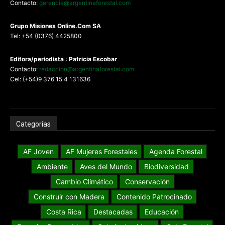
Contacto:
gerencia@argentinaforestal.com
G
rupo Misiones
Online.Com
SA
Tel: +54 (0376) 4425800
Editora/periodista : Patricia Escobar
Contacto:
redaccion@argentinaforestal.com
Cel: (+54)9 376 15 4 131636
Categorías
AF Joven
AF Mujeres Forestales
Agenda Forestal
Ambiente
Aves del Mundo
Biodiversidad
Cambio Climático
Conservación
Construir con Madera
Contenido Patrocinado
Costa Rica
Destacadas
Educación