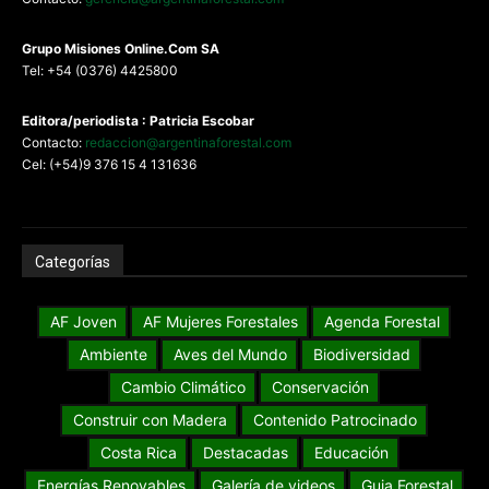
G
rupo Misiones
Online.Com
SA
Tel: +54 (0376) 4425800
Editora/periodista : Patricia Escobar
Contacto:
redaccion@argentinaforestal.com
Cel: (+54)9 376 15 4 131636
Categorías
AF Joven
AF Mujeres Forestales
Agenda Forestal
Ambiente
Aves del Mundo
Biodiversidad
Cambio Climático
Conservación
Construir con Madera
Contenido Patrocinado
Costa Rica
Destacadas
Educación
Energías Renovables
Galería de videos
Guia Forestal