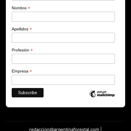
*
Nombre
*
Apellidos
*
Profesión
*
Empresa
redaccion@argentinaforestal.com |