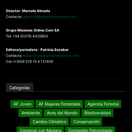
Director: Marcelo Almada
Contacto:
gerencia@argentinaforestal.com
G
rupo Misiones
Online.Com
SA
Tel: +54 (0376) 4425800
Editora/periodista : Patricia Escobar
Contacto:
redaccion@argentinaforestal.com
Cel: (+54)9 376 15 4 131636
Categorías
AF Joven
AF Mujeres Forestales
Agenda Forestal
Ambiente
Aves del Mundo
Biodiversidad
Cambio Climático
Conservación
Construir con Madera
Contenido Patrocinado