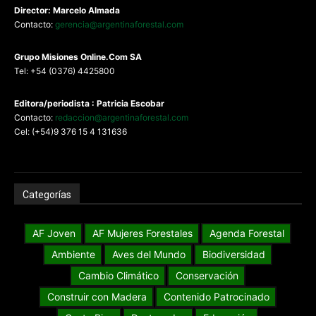
Director: Marcelo Almada
Contacto:
gerencia@argentinaforestal.com
G
rupo Misiones
Online.Com
SA
Tel: +54 (0376) 4425800
Editora/periodista : Patricia Escobar
Contacto:
redaccion@argentinaforestal.com
Cel: (+54)9 376 15 4 131636
Categorías
AF Joven
AF Mujeres Forestales
Agenda Forestal
Ambiente
Aves del Mundo
Biodiversidad
Cambio Climático
Conservación
Construir con Madera
Contenido Patrocinado