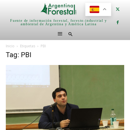
Fuente de información forestal, foresto-industrial y
ambiental de Argentina y América Latina
Inicio
Etiquetas
PBI
Tag: PBI