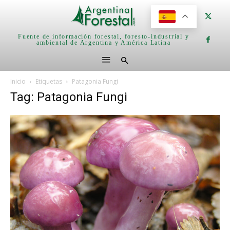
Fuente de información forestal, foresto-industrial y
ambiental de Argentina y América Latina
Inicio
Etiquetas
Patagonia Fungi
Tag: Patagonia Fungi