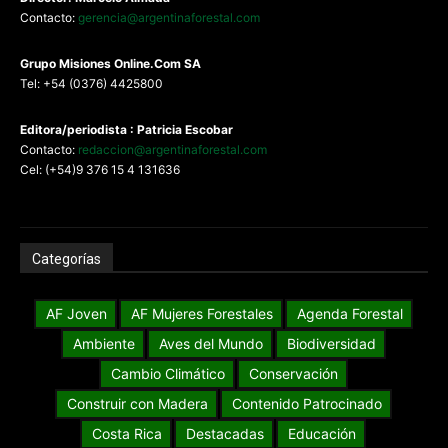
Contacto:
gerencia@argentinaforestal.com
G
rupo Misiones
Online.Com
SA
Tel: +54 (0376) 4425800
Editora/periodista : Patricia Escobar
Contacto:
redaccion@argentinaforestal.com
Cel: (+54)9 376 15 4 131636
Categorías
AF Joven
AF Mujeres Forestales
Agenda Forestal
Ambiente
Aves del Mundo
Biodiversidad
Cambio Climático
Conservación
Construir con Madera
Contenido Patrocinado
Costa Rica
Destacadas
Educación