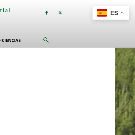
rial
ES
a
F CIENCIAS