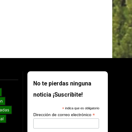
No te pierdas ninguna
noticia ¡Suscribite!
ón
*
indica que es obligatorio
adas
*
Dirección de correo electrónico
al