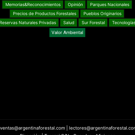
Memorias&Reconocimientos
Opinión
Parques Nacionales
Precios de Productos Forestales
Pueblos Originarios
Reservas Naturales Privadas
Salud
Sur Forestal
Tecnología
Valor Ambiental
 ventas@argentinaforestal.com | lectores@argentinaforestal.co