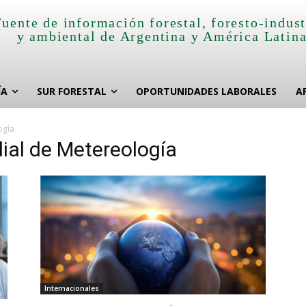
Fuente de información forestal, foresto-indust
y ambiental de Argentina y América Latin
ÍA
SUR FORESTAL
OPORTUNIDADES LABORALES
A
ogía
ial de Metereología
Internacionales