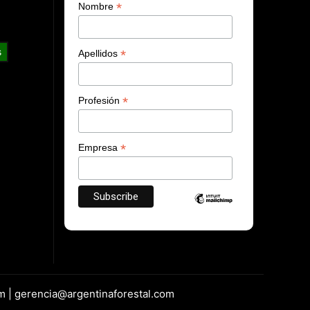
*
Nombre
s
*
Apellidos
*
Profesión
*
Empresa
m | gerencia@argentinaforestal.com