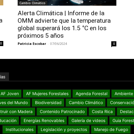
Cambio Climático
Alerta Climática | Informe de la
a
OMM advierte que la temperatura
global superará los 1.5 °C en los
próximos 5 años
0
Patricia Escobar
-
07/06/2024
0
ías
AF Joven
AF Mujeres Forestales
Agenda Forestal
Ambiente
ves del Mundo
Biodiversidad
Cambio Climático
Conservaci
truir con Madera
Contenido Patrocinado
Costa Rica
Destac
ducación
Energías Renovables
Galería de videos
Guia Forest
Institucionales
Legislación y proyectos
Manejo de Fuego