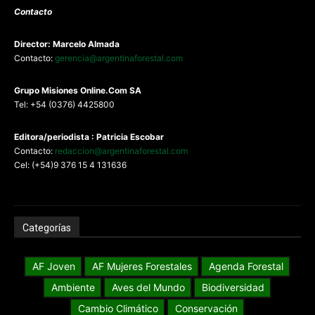
Contacto
Director: Marcelo Almada
Contacto:
gerencia@argentinaforestal.com
G
rupo Misiones
Online.Com
SA
Tel: +54 (0376) 4425800
Editora/periodista : Patricia Escobar
Contacto:
redaccion@argentinaforestal.com
Cel: (+54)9 376 15 4 131636
Categorías
AF Joven
AF Mujeres Forestales
Agenda Forestal
Ambiente
Aves del Mundo
Biodiversidad
Cambio Climático
Conservación