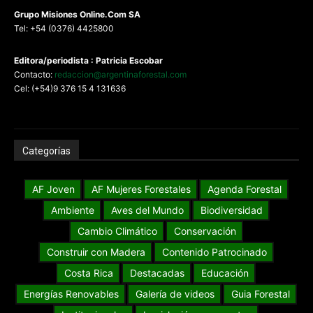
G
rupo Misiones
Online.Com
SA
Tel: +54 (0376) 4425800
Editora/periodista : Patricia Escobar
Contacto:
redaccion@argentinaforestal.com
Cel: (+54)9 376 15 4 131636
Categorías
AF Joven
AF Mujeres Forestales
Agenda Forestal
Ambiente
Aves del Mundo
Biodiversidad
Cambio Climático
Conservación
Construir con Madera
Contenido Patrocinado
Costa Rica
Destacadas
Educación
Energías Renovables
Galería de videos
Guia Forestal