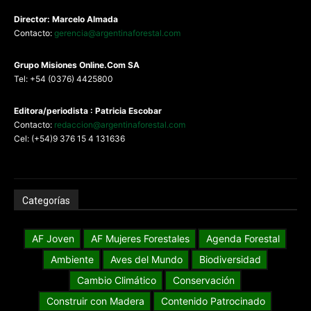
Director: Marcelo Almada
Contacto:
gerencia@argentinaforestal.com
G
rupo Misiones
Online.Com
SA
Tel: +54 (0376) 4425800
Editora/periodista : Patricia Escobar
Contacto:
redaccion@argentinaforestal.com
Cel: (+54)9 376 15 4 131636
Categorías
AF Joven
AF Mujeres Forestales
Agenda Forestal
Ambiente
Aves del Mundo
Biodiversidad
Cambio Climático
Conservación
Construir con Madera
Contenido Patrocinado