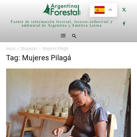
Fuente de información forestal, foresto-industrial y
ambiental de Argentina y América Latina
Inicio
Etiquetas
Mujeres Pilagá
Tag: Mujeres Pilagá