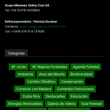
G
rupo Misiones
Online.Com
SA
Tel: +54 (0376) 4425800
Editora/periodista : Patricia Escobar
Contacto:
redaccion@argentinaforestal.com
Cel: (+54)9 376 15 4 131636
Categorías
AF Joven
AF Mujeres Forestales
Agenda Forestal
Ambiente
Aves del Mundo
Biodiversidad
Cambio Climático
Conservación
Construir con Madera
Contenido Patrocinado
Costa Rica
Destacadas
Educación
Energías Renovables
Galería de videos
Guia Forestal