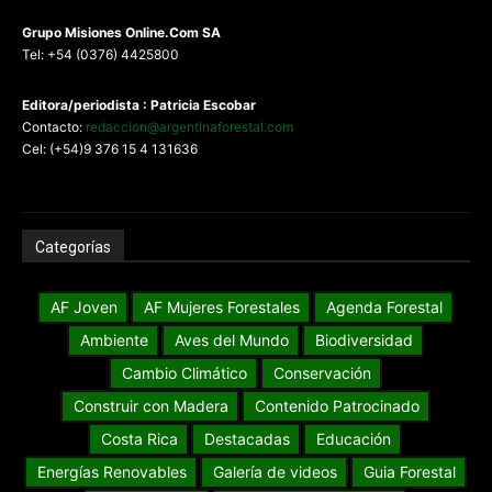
G
rupo Misiones
Online.Com
SA
Tel: +54 (0376) 4425800
Editora/periodista : Patricia Escobar
Contacto:
redaccion@argentinaforestal.com
Cel: (+54)9 376 15 4 131636
Categorías
AF Joven
AF Mujeres Forestales
Agenda Forestal
Ambiente
Aves del Mundo
Biodiversidad
Cambio Climático
Conservación
Construir con Madera
Contenido Patrocinado
Costa Rica
Destacadas
Educación
Energías Renovables
Galería de videos
Guia Forestal