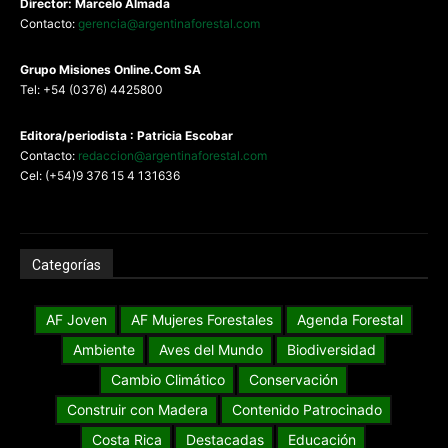
Director: Marcelo Almada
Contacto:
gerencia@argentinaforestal.com
G
rupo Misiones
Online.Com
SA
Tel: +54 (0376) 4425800
Editora/periodista : Patricia Escobar
Contacto:
redaccion@argentinaforestal.com
Cel: (+54)9 376 15 4 131636
Categorías
AF Joven
AF Mujeres Forestales
Agenda Forestal
Ambiente
Aves del Mundo
Biodiversidad
Cambio Climático
Conservación
Construir con Madera
Contenido Patrocinado
Costa Rica
Destacadas
Educación