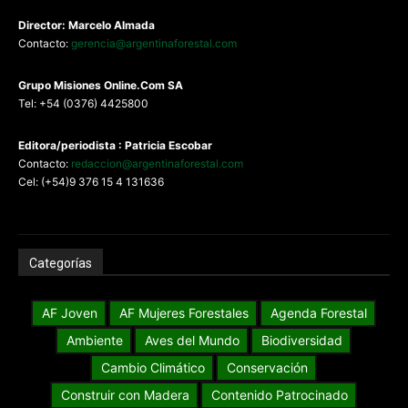
Director: Marcelo Almada
Contacto:
gerencia@argentinaforestal.com
G
rupo Misiones
Online.Com
SA
Tel: +54 (0376) 4425800
Editora/periodista : Patricia Escobar
Contacto:
redaccion@argentinaforestal.com
Cel: (+54)9 376 15 4 131636
Categorías
AF Joven
AF Mujeres Forestales
Agenda Forestal
Ambiente
Aves del Mundo
Biodiversidad
Cambio Climático
Conservación
Construir con Madera
Contenido Patrocinado