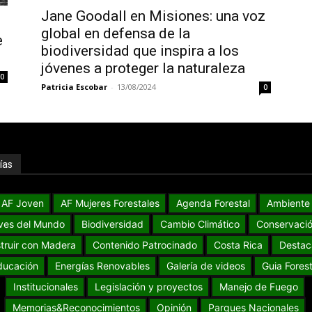
Jane Goodall en Misiones: una voz
global en defensa de la
e
biodiversidad que inspira a los
jóvenes a proteger la naturaleza
0
Patricia Escobar
-
13/08/2024
0
ías
AF Joven
AF Mujeres Forestales
Agenda Forestal
Ambiente
ves del Mundo
Biodiversidad
Cambio Climático
Conservaci
truir con Madera
Contenido Patrocinado
Costa Rica
Destac
ducación
Energías Renovables
Galería de videos
Guia Forest
Institucionales
Legislación y proyectos
Manejo de Fuego
Memorias&Reconocimientos
Opinión
Parques Nacionales