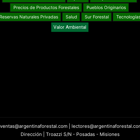
Precios de Productos Forestales
Pueblos Originarios
Reservas Naturales Privadas
Salud
Sur Forestal
Tecnología
Valor Ambiental
 ventas@argentinaforestal.com | lectores@argentinaforestal.co
Dirección | Troazzi S/N - Posadas - Misiones