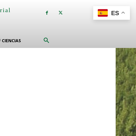
rial
ES
a
F CIENCIAS