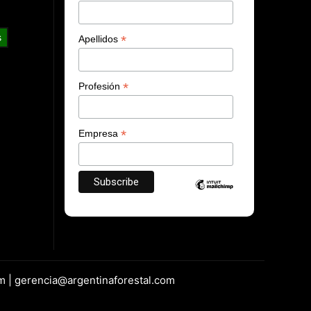
s
*
Apellidos
*
Profesión
*
Empresa
m | gerencia@argentinaforestal.com