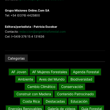
G
rupo Misiones
Online.Com
SA
Tel: +54 (0376) 4425800
Editora/periodista : Patricia Escobar
Contacto:
redaccion@argentinaforestal.com
Cel: (+54)9 376 15 4 131636
Categorías
AF Joven
AF Mujeres Forestales
Agenda Forestal
Ambiente
Aves del Mundo
Biodiversidad
Cambio Climático
Conservación
Construir con Madera
Contenido Patrocinado
Costa Rica
Destacadas
Educación
Energías Renovables
Galería de videos
Guia Forestal