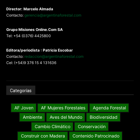
Director: Marcelo Almada
Contacto:
gerencia@argentinaforestal.com
G
rupo Misiones
Online.Com
SA
Tel: +54 (0376) 4425800
Editora/periodista : Patricia Escobar
Contacto:
redaccion@argentinaforestal.com
Cel: (+54)9 376 15 4 131636
Categorías
AF Joven
AF Mujeres Forestales
Agenda Forestal
Ambiente
Aves del Mundo
Biodiversidad
Cambio Climático
Conservación
Construir con Madera
Contenido Patrocinado