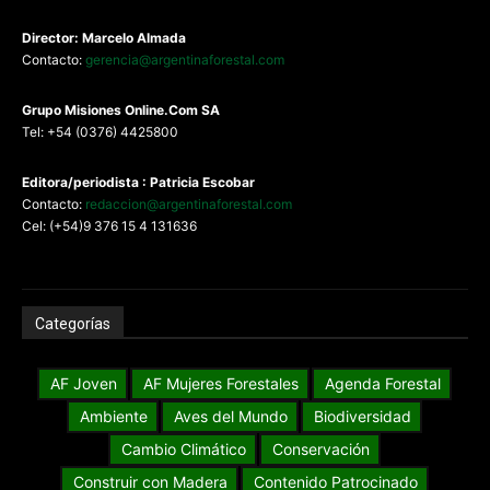
Director: Marcelo Almada
Contacto:
gerencia@argentinaforestal.com
G
rupo Misiones
Online.Com
SA
Tel: +54 (0376) 4425800
Editora/periodista : Patricia Escobar
Contacto:
redaccion@argentinaforestal.com
Cel: (+54)9 376 15 4 131636
Categorías
AF Joven
AF Mujeres Forestales
Agenda Forestal
Ambiente
Aves del Mundo
Biodiversidad
Cambio Climático
Conservación
Construir con Madera
Contenido Patrocinado