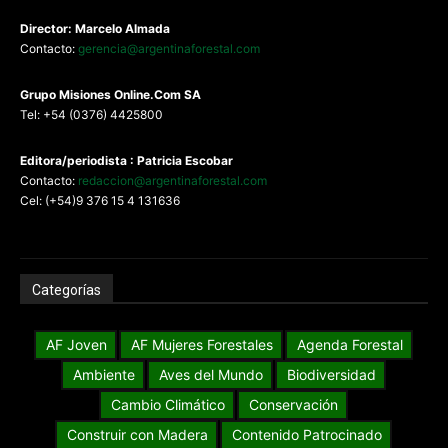
Director: Marcelo Almada
Contacto:
gerencia@argentinaforestal.com
G
rupo Misiones
Online.Com
SA
Tel: +54 (0376) 4425800
Editora/periodista : Patricia Escobar
Contacto:
redaccion@argentinaforestal.com
Cel: (+54)9 376 15 4 131636
Categorías
AF Joven
AF Mujeres Forestales
Agenda Forestal
Ambiente
Aves del Mundo
Biodiversidad
Cambio Climático
Conservación
Construir con Madera
Contenido Patrocinado