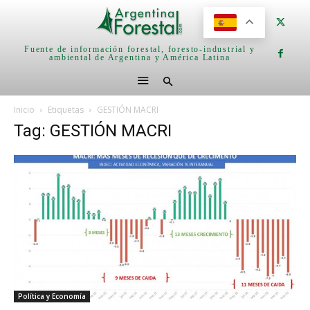
Fuente de información forestal, foresto-industrial y
ambiental de Argentina y América Latina
Inicio
Etiquetas
GESTIÓN MACRI
Tag: GESTIÓN MACRI
Política y Economía