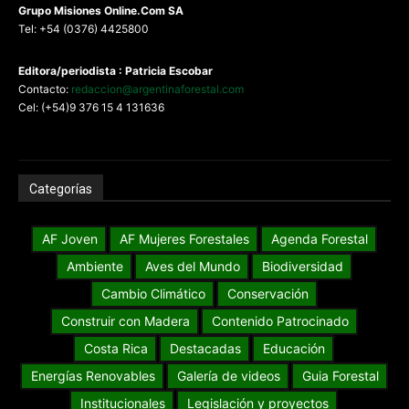
G
rupo Misiones
Online.Com
SA
Tel: +54 (0376) 4425800
Editora/periodista : Patricia Escobar
Contacto:
redaccion@argentinaforestal.com
Cel: (+54)9 376 15 4 131636
Categorías
AF Joven
AF Mujeres Forestales
Agenda Forestal
Ambiente
Aves del Mundo
Biodiversidad
Cambio Climático
Conservación
Construir con Madera
Contenido Patrocinado
Costa Rica
Destacadas
Educación
Energías Renovables
Galería de videos
Guia Forestal
Institucionales
Legislación y proyectos