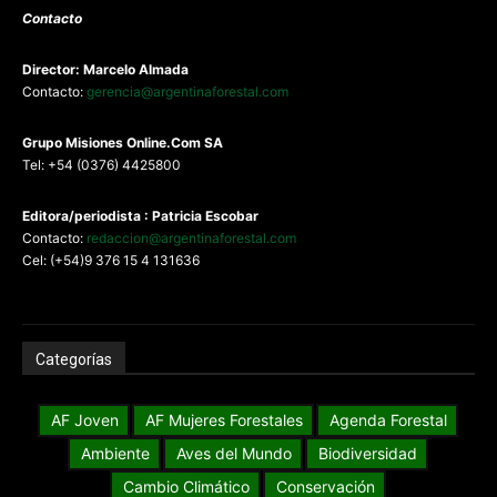
Contacto
Director: Marcelo Almada
Contacto:
gerencia@argentinaforestal.com
G
rupo Misiones
Online.Com
SA
Tel: +54 (0376) 4425800
Editora/periodista : Patricia Escobar
Contacto:
redaccion@argentinaforestal.com
Cel: (+54)9 376 15 4 131636
Categorías
AF Joven
AF Mujeres Forestales
Agenda Forestal
Ambiente
Aves del Mundo
Biodiversidad
Cambio Climático
Conservación