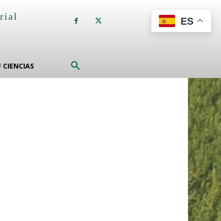
rial
ES
a
F CIENCIAS