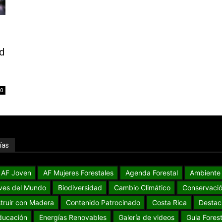
d
0
ías
AF Joven
AF Mujeres Forestales
Agenda Forestal
Ambiente
ves del Mundo
Biodiversidad
Cambio Climático
Conservaci
truir con Madera
Contenido Patrocinado
Costa Rica
Destac
ducación
Energías Renovables
Galería de videos
Guia Forest