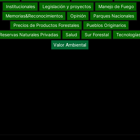
Institucionales
Legislación y proyectos
Manejo de Fuego
Memorias&Reconocimientos
Opinión
Parques Nacionales
Precios de Productos Forestales
Pueblos Originarios
Reservas Naturales Privadas
Salud
Sur Forestal
Tecnología
Valor Ambiental