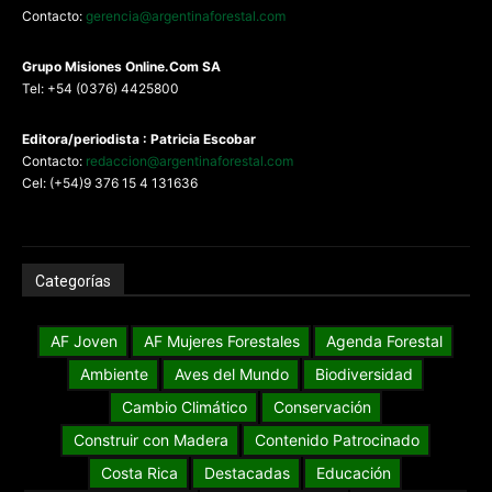
Contacto:
gerencia@argentinaforestal.com
G
rupo Misiones
Online.Com
SA
Tel: +54 (0376) 4425800
Editora/periodista : Patricia Escobar
Contacto:
redaccion@argentinaforestal.com
Cel: (+54)9 376 15 4 131636
Categorías
AF Joven
AF Mujeres Forestales
Agenda Forestal
Ambiente
Aves del Mundo
Biodiversidad
Cambio Climático
Conservación
Construir con Madera
Contenido Patrocinado
Costa Rica
Destacadas
Educación