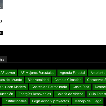
s
0
ías
AF Joven
AF Mujeres Forestales
Agenda Forestal
Ambiente
ves del Mundo
Biodiversidad
Cambio Climático
Conservaci
truir con Madera
Contenido Patrocinado
Costa Rica
Destac
ducación
Energías Renovables
Galería de videos
Guia Forest
Institucionales
Legislación y proyectos
Manejo de Fuego