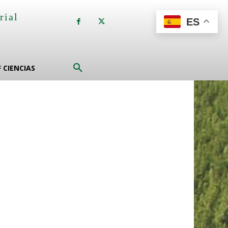
rial
ES
a
F CIENCIAS