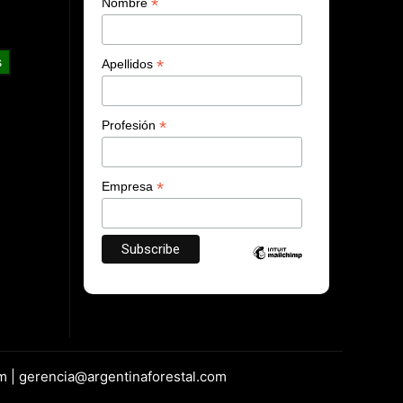
*
Nombre
s
*
Apellidos
*
Profesión
*
Empresa
m | gerencia@argentinaforestal.com