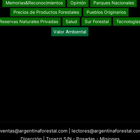
Memorias&Reconocimientos
Opinión
Parques Nacionales
Precios de Productos Forestales
Pueblos Originarios
Reservas Naturales Privadas
Salud
Sur Forestal
Tecnología
Valor Ambiental
 ventas@argentinaforestal.com | lectores@argentinaforestal.co
Dirección | Troazzi S/N - Posadas - Misiones